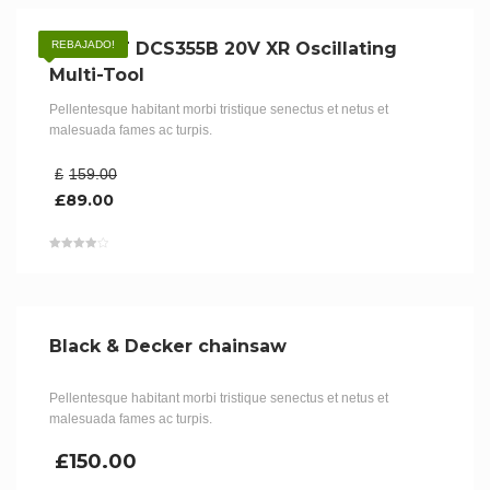
DEWALT DCS355B 20V XR Oscillating
REBAJADO!
Multi-Tool
Pellentesque habitant morbi tristique senectus et netus et
malesuada fames ac turpis.
£
159.00
£
89.00
Valorado
en
4.00
de 5
Black & Decker chainsaw
Pellentesque habitant morbi tristique senectus et netus et
malesuada fames ac turpis.
£
150.00