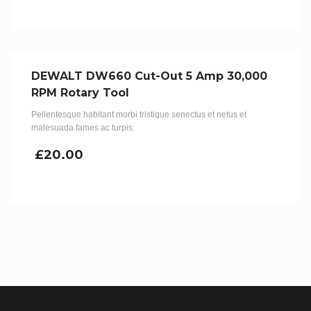
DEWALT DW660 Cut-Out 5 Amp 30,000
RPM Rotary Tool
Pellentesque habitant morbi tristique senectus et netus et
malesuada fames ac turpis.
£
20.00