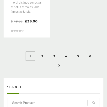
morbi tristique senectus
et netus et malesuada
fames ac turpis.
£
39.00
£
49.00
Valorado en
4.50
de 5
2
3
4
5
6
1
SEARCH