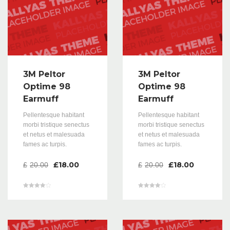
3M Peltor
3M Peltor
Optime 98
Optime 98
Earmuff
Earmuff
Pellentesque habitant
Pellentesque habitant
morbi tristique senectus
morbi tristique senectus
et netus et malesuada
et netus et malesuada
fames ac turpis.
fames ac turpis.
£
18.00
£
18.00
£
20.00
£
20.00
Valorado
Valorado
en
en
4.00
4.00
de 5
de 5