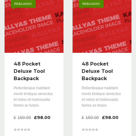
REBAJADO!
REBAJADO!
48 Pocket
48 Pocket
Deluxe Tool
Deluxe Tool
Backpack
Backpack
Pellentesque habitant
Pellentesque habitant
morbi tristique senectus
morbi tristique senectus
et netus et malesuada
et netus et malesuada
fames ac turpis.
fames ac turpis.
£
98.00
£
98.00
£
150.00
£
150.00
Valorado en
Valorado en