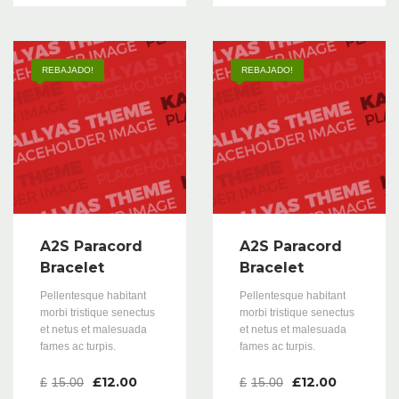
5.00
5.00
de 5
de 5
REBAJADO!
REBAJADO!
A2S Paracord
A2S Paracord
Bracelet
Bracelet
Pellentesque habitant
Pellentesque habitant
morbi tristique senectus
morbi tristique senectus
et netus et malesuada
et netus et malesuada
fames ac turpis.
fames ac turpis.
£
12.00
£
12.00
£
15.00
£
15.00