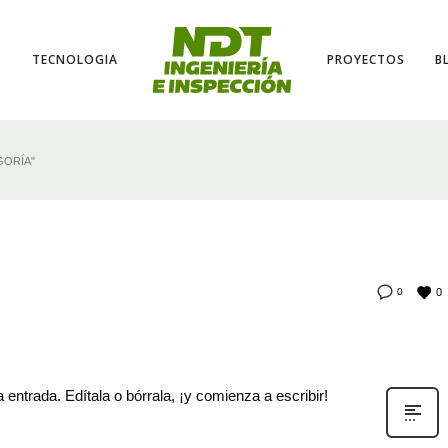
S
TECNOLOGIA
PROYECTOS
B
GORÍA"
0
0
entrada. Edítala o bórrala, ¡y comienza a escribir!