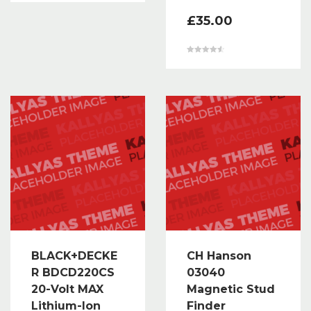
£
35.00
Valorado en
4.67
de 5
BLACK+DECKE
CH Hanson
R BDCD220CS
03040
20-Volt MAX
Magnetic Stud
Lithium-Ion
Finder