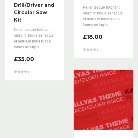
Drill/Driver and
Pellentesque habitant
Circular Saw
morbi tristique senectus
Kit
et netus et malesuada
fames ac turpis.
Pellentesque habitant
morbi tristique senectus
£
18.00
et netus et malesuada
fames ac turpis.
Valorado en
£
35.00
4.50
de 5
Valorado en
4.67
de 5