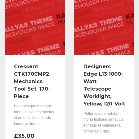
Crescent
Designers
CTK170CMP2
Edge L13 1000-
Mechanics
Watt
Tool Set, 170-
Telescope
Piece
Worklight,
Yellow, 120-Volt
Pellentesque habitant
morbi tristique senectus
Pellentesque habitant
et netus et malesuada
morbi tristique senectus
fames ac turpis.
et netus et malesuada
fames ac turpis.
£
35.00