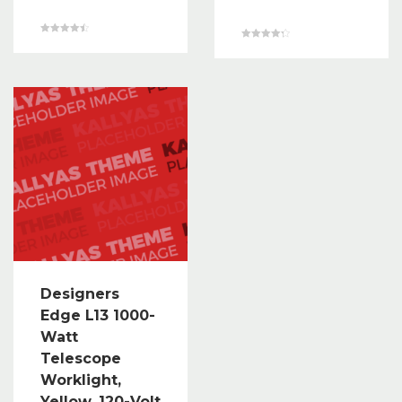
Valorado en
Valorado
4.50
en
de 5
4.33
de 5
Designers
Edge L13 1000-
Watt
Telescope
Worklight,
Yellow, 120-Volt