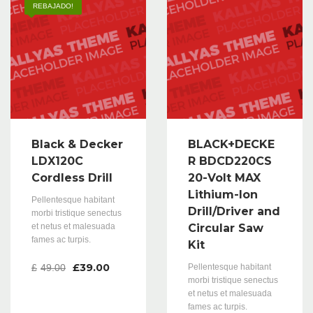
REBAJADO!
Black & Decker
BLACK+DECKE
LDX120C
R BDCD220CS
Cordless Drill
20-Volt MAX
Lithium-Ion
Pellentesque habitant
Drill/Driver and
morbi tristique senectus
et netus et malesuada
Circular Saw
fames ac turpis.
Kit
£
39.00
£
49.00
Pellentesque habitant
morbi tristique senectus
et netus et malesuada
fames ac turpis.