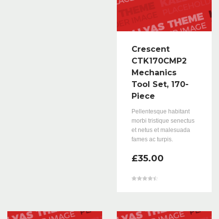
Crescent
CTK170CMP2
Mechanics
Tool Set, 170-
Piece
Pellentesque habitant
morbi tristique senectus
et netus et malesuada
fames ac turpis.
£
35.00
Valorado en
4.50
de 5