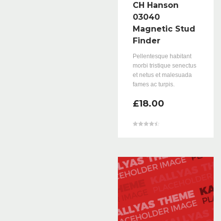
CH Hanson
03040
Magnetic Stud
Finder
Pellentesque habitant
morbi tristique senectus
et netus et malesuada
fames ac turpis.
£
18.00
Valorado en
4.50
de 5