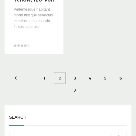
Pellentesque habitant
morbi tristique senectus
et netus et malesuada
fames ac turpis.
Valorado
en
4.33
de 5
1
3
4
5
6
2
SEARCH